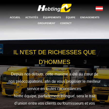
ACCUEIL
ACTIVITÉS
ÉQUIPEMENTS
ÉQUIPE
ENGAGEMENTS
GROUPEMENT
CONTACT
IL N'EST DE RICHESSES QUE
D'HOMMES
Depuis nos débuts, cette maxime a été au cœur de
nos préoccupations, afin de vous proposer le meilleur
service en toutes circonstances.
Notre équipe, parfaitement trilingue, sera le trait
d’union entre vos clients ou fournisseurs et vos