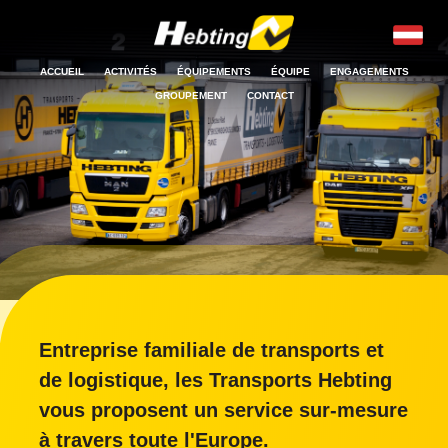
ACCUEIL
ACTIVITÉS
ÉQUIPEMENTS
ÉQUIPE
ENGAGEMENTS
GROUPEMENT
CONTACT
Entreprise familiale de transports et
de logistique, les Transports Hebting
vous proposent un service sur-mesure
à travers toute l'Europe.