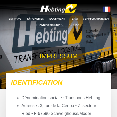
EMPFANG
TÄTIGKEITEN
EQUIPMENT
TEAM
VERPFLICHTUNGEN
TRANSPORTGRUPPE
KONTAKT
IMPRESSUM
IDENTIFICATION
Dénomination sociale : Transports Hebting
Adresse : 3, rue de la Cenpa • Zi secteur
Ried • F-67590 Schweighouse/Moder