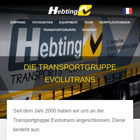
EMPFANG
TÄTIGKEITEN
EQUIPMENT
TEAM
VERPFLICHTUNGEN
TRANSPORTGRUPPE
KONTAKT
DIE TRANSPORTGRUPPE
EVOLUTRANS
Seit dem Jahr 2000 haben wir uns an die
Transportgruppe Evolutrans angeschlossen. Diese
besteht aus: